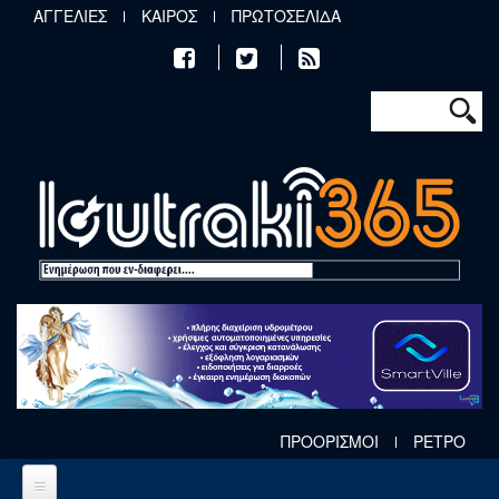
Παράκαμψη προς το κυρίως περιεχόμενο
ΑΓΓΕΛΙΕΣ
ΚΑΙΡΟΣ
ΠΡΩΤΟΣΕΛΙΔΑ
Φόρμα αν
Αναζήτηση
ΠΡΟΟΡΙΣΜΟΙ
ΡΕΤΡΟ