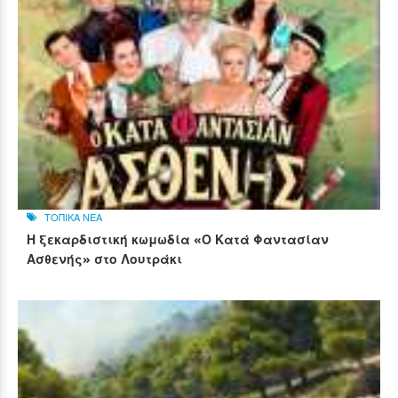
ΤΟΠΙΚΑ ΝΕΑ
Η ξεκαρδιστική κωμωδία «Ο Κατά Φαντασίαν
Ασθενής» στο Λουτράκι