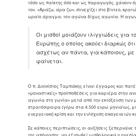
τόσο ως παίκτης όσο και ως παραγωγός, χάνουν ό
του. «Αράζω, άρα ζω», συνεχίζει στο βίντεο, κρατ
ωραίο άραγμα, τον αγώνα δίχως αγωνία. Η αγων
Οι μισθοί μοιάζουν ιλιγγιώδεις για 
Ευρώπης ο οποίος ακούει διαρκώς ότ
ασχέτως αν πάντα, για κάποιους, με
φαίνεται.
Ο π. Διονύσιος Ταμπάκης είναι έγγαμος και πατέ
«μοναστικές» προϋποθέσεις για καριέρα στην ανώ
αγωνία στη γωνία» μετά από την εκτόξευση των 
στρατόσφαιρα (γύρω στα 4.500 ευρώ μηνιαίως, μι
ενεργειακή κρίση και την ενίσχυση οικογενειών 
Σε κάποιες περιπτώσεις, οι αυξήσεις ξεπερνάνε 
της απόφασης, να εξισωθεί μισθολογικά η ηγεσία