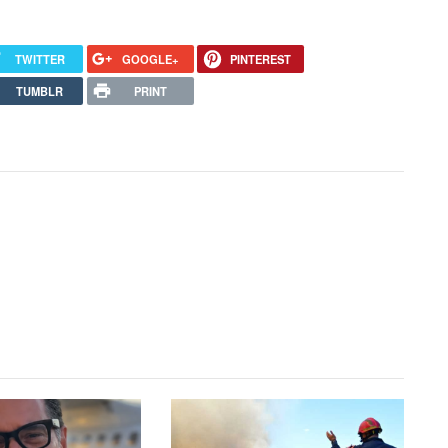
TWITTER
GOOGLE+
PINTEREST
TUMBLR
PRINT