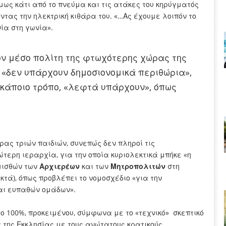
μως κάτι από το πνεύμα και τις ατάκες του κηρύγματός
ώντας την ηλεκτρική κιθάρα του. «…Ας έχουμε λοιπόν το
ία στη γωνία».
τον μέσο πολίτη της φτωχότερης χώρας της
ι «δεν υπάρχουν δημοσιονομικά περιθώρια»,
 κάποιο τρόπο, «λεφτά υπάρχουν», όπως
ρας τριών παιδιών, συνεπώς δεν πληροί τις
τερη ιεραρχία, για την οποία κυριολεκτικά μπήκε «η
μισθών των
Αρχιερέων
και των
Μητροπολιτών
στη
κτά), όπως προβλέπει το νομοσχέδιο «για την
και ευπαθών ομάδων».
το 100%, προκειμένου, σύμφωνα με το «τεχνικό» σκεπτικό
 της Εκκλησίας με τους ανώτατους κρατικούς