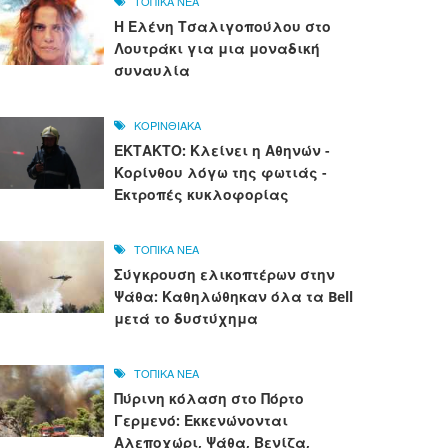
ΤΟΠΙΚΑ ΝΕΑ
Η Ελένη Τσαλιγοπούλου στο
Λουτράκι για μια μοναδική
συναυλία
ΚΟΡΙΝΘΙΑΚΑ
ΕΚΤΑΚΤΟ: Κλείνει η Αθηνών -
Κορίνθου λόγω της φωτιάς -
Εκτροπές κυκλοφορίας
ΤΟΠΙΚΑ ΝΕΑ
Σύγκρουση ελικοπτέρων στην
Ψάθα: Καθηλώθηκαν όλα τα Bell
μετά το δυστύχημα
ΤΟΠΙΚΑ ΝΕΑ
Πύρινη κόλαση στο Πόρτο
Γερμενό: Εκκενώνονται
Αλεποχώρι, Ψάθα, Βενίζα,