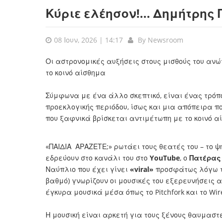
Κύριε ελέησον!... Δημήτρης
08 Ιουν, 2026 | 14:17
By
Newsroom
Οι αστρονομικές αυξήσεις στους μισθούς του αν
το κοινό αίσθημα
Σύμφωνα με ένα άλλο σκεπτικό, είναι ένας τρόπ
προεκλογικής περιόδου, ίσως και μια απόπειρα π
που ξαφνικά βρίσκεται αντιμέτωπη με το κοινό αί
«ΠΑΙΔΙΑ ΑΡΑΖΕΤΕ;» ρωτάει τους θεατές του – το ψ
εδρεύουν στο κανάλι του στο
YouTube
, ο
Πατέρας
Ναύπλιο που έχει γίνει
«viral»
προσφάτως λόγω τη
βαθμό) γνωρίζουν οι μουσικές του εξερευνήσεις 
έγκυρα μουσικά μέσα όπως το Pitchfork και το Wir
Η μουσική είναι αρκετή για τους ξένους θαυμαστέ