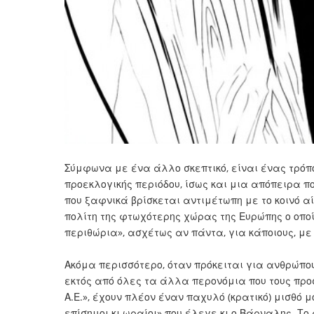
Σύμφωνα με ένα άλλο σκεπτικό, είναι ένας τρόπ
προεκλογικής περιόδου, ίσως και μια απόπειρα π
που ξαφνικά βρίσκεται αντιμέτωπη με το κοινό αί
πολίτη της φτωχότερης χώρας της Ευρώπης ο οποί
περιθώρια», ασχέτως αν πάντα, για κάποιους, με
Ακόμα περισσότερο, όταν πρόκειται για ανθρώπους 
εκτός από όλες τα άλλα περονόμια που τους προσ
Α.Ε.», έχουν πλέον έναν παχυλό (κρατικό) μισθό 
επίσημοι κι ωραίοι» που έλεγε κι ο Βάρναλης. Τ