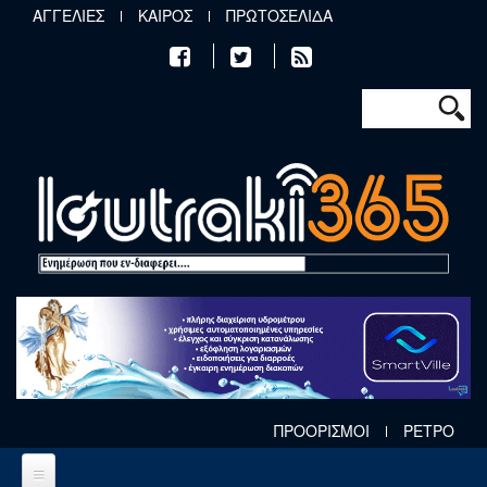
Παράκαμψη προς το κυρίως περιεχόμενο
ΑΓΓΕΛΙΕΣ
ΚΑΙΡΟΣ
ΠΡΩΤΟΣΕΛΙΔΑ
Φόρμα αν
Αναζήτηση
ΠΡΟΟΡΙΣΜΟΙ
ΡΕΤΡΟ