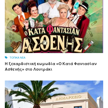
ΤΟΠΙΚΑ ΝΕΑ
Η ξεκαρδιστική κωμωδία «Ο Κατά Φαντασίαν
Ασθενής» στο Λουτράκι