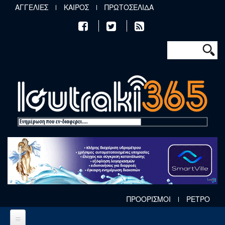
Παράκαμψη προς το κυρίως περιεχόμενο
ΑΓΓΕΛΙΕΣ
ΚΑΙΡΟΣ
ΠΡΩΤΟΣΕΛΙΔΑ
Φόρμα αν
Αναζήτηση
ΠΡΟΟΡΙΣΜΟΙ
ΡΕΤΡΟ