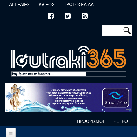
Παράκαμψη προς το κυρίως περιεχόμενο
ΑΓΓΕΛΙΕΣ
ΚΑΙΡΟΣ
ΠΡΩΤΟΣΕΛΙΔΑ
Φόρμα αν
Αναζήτηση
ΠΡΟΟΡΙΣΜΟΙ
ΡΕΤΡΟ