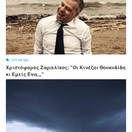
OTI NA NAI
Χριστόφορος Ζαραλίκος: "Οι Κινέζοι Θουκυδίδη
κι Εμείς Ένα,,,"