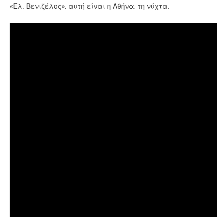
«Ελ. Βενιζέλος», αυτή είναι η Αθήνα, τη νύχτα.