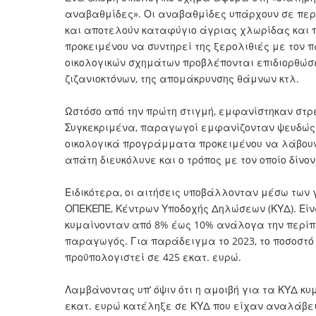
αναβαθμίδες». Οι αναβαθμίδες υπάρχουν σε περ
και αποτελούν καταφύγιο άγριας χλωρίδας και π
προκειμένου να συντηρεί της ξερολιθιές με τον 
οικολογικών σχημάτων προβλέπονται επιδιορθώσε
ζιζανιοκτόνων, της απομάκρυνσης θάμνων κτλ.
Ωστόσο από την πρώτη στιγμή, εμφανίστηκαν στρε
Συγκεκριμένα, παραγωγοί εμφανίζονταν ψευδώς 
οικολογικά προγράμματα προκειμένου να λάβουν 
απάτη διευκόλυνε και ο τρόπος με τον οποίο δίνον
Ειδικότερα, οι αιτήσεις υποβάλλονταν μέσω των 
ΟΠΕΚΕΠΕ, Κέντρων Υποδοχής Δηλώσεων (ΚΥΔ). Είν
κυμαίνονταν από 8% έως 10% ανάλογα την περίπτ
παραγωγός. Για παράδειγμα το 2023, το ποσοστό
προϋπολογιστεί σε 425 εκατ. ευρώ.
Λαμβάνοντας υπ’ όψιν ότι η αμοιβή για τα ΚΥΔ κυ
εκατ. ευρώ κατέληξε σε ΚΥΔ που είχαν αναλάβει 