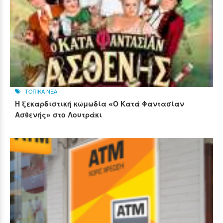
ΤΟΠΙΚΑ ΝΕΑ
Η ξεκαρδιστική κωμωδία «Ο Κατά Φαντασίαν
Ασθενής» στο Λουτράκι