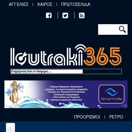
Παράκαμψη προς το κυρίως περιεχόμενο
ΑΓΓΕΛΙΕΣ
ΚΑΙΡΟΣ
ΠΡΩΤΟΣΕΛΙΔΑ
Φόρμα αν
Αναζήτηση
ΠΡΟΟΡΙΣΜΟΙ
ΡΕΤΡΟ