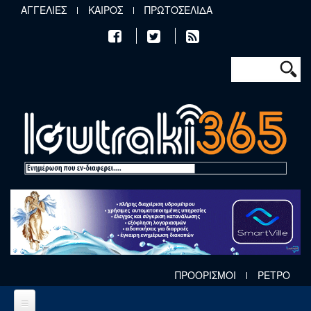
Παράκαμψη προς το κυρίως περιεχόμενο
ΑΓΓΕΛΙΕΣ
ΚΑΙΡΟΣ
ΠΡΩΤΟΣΕΛΙΔΑ
Φόρμα αν
Αναζήτηση
ΠΡΟΟΡΙΣΜΟΙ
ΡΕΤΡΟ