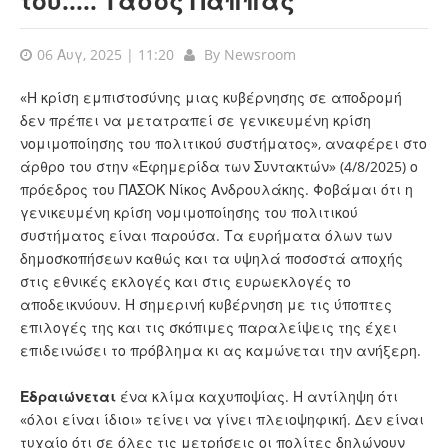
του..... Τάσος Παππάς
06 Αυγ, 2025 | 11:20
By
Newsroom
«Η κρίση εμπιστοσύνης μιας κυβέρνησης σε αποδρομή
δεν πρέπει να μετατραπεί σε γενικευμένη κρίση
νομιμοποίησης του πολιτικού συστήματος», αναφέρει στο
άρθρο του στην «Εφημερίδα των Συντακτών» (4/8/2025) ο
πρόεδρος του ΠΑΣΟΚ Νίκος Ανδρουλάκης. Φοβάμαι ότι η
γενικευμένη κρίση νομιμοποίησης του πολιτικού
συστήματος είναι παρούσα. Τα ευρήματα όλων των
δημοσκοπήσεων καθώς και τα υψηλά ποσοστά αποχής
στις εθνικές εκλογές και στις ευρωεκλογές το
αποδεικνύουν. Η σημερινή κυβέρνηση με τις ύποπτες
επιλογές της και τις σκόπιμες παραλείψεις της έχει
επιδεινώσει το πρόβλημα κι ας καμώνεται την ανήξερη.
Εδραιώνεται
ένα κλίμα καχυποψίας. Η αντίληψη ότι
«όλοι είναι ίδιοι» τείνει να γίνει πλειοψηφική. Δεν είναι
τυχαίο ότι σε όλες τις μετρήσεις οι πολίτες δηλώνουν