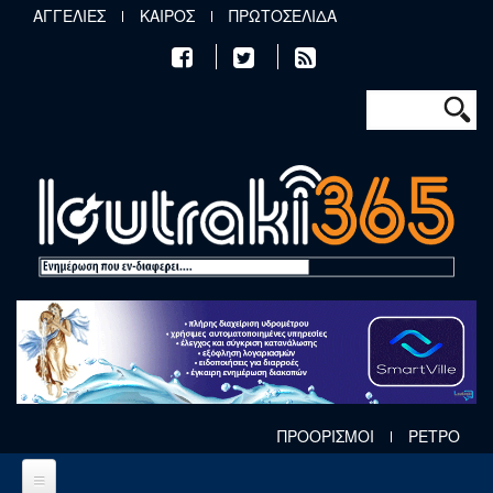
Παράκαμψη προς το κυρίως περιεχόμενο
ΑΓΓΕΛΙΕΣ
ΚΑΙΡΟΣ
ΠΡΩΤΟΣΕΛΙΔΑ
Φόρμα αν
Αναζήτηση
ΠΡΟΟΡΙΣΜΟΙ
ΡΕΤΡΟ