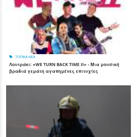
ΤΟΠΙΚΑ ΝΕΑ
Λουτράκι: «WE TURN BACK TIME II» - Μια μουσική
βραδιά γεμάτη αγαπημένες επιτυχίες