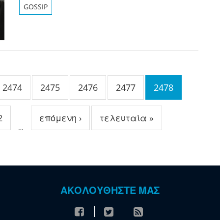
GOSSIP
2474
2475
2476
2477
2478
2
επόμενη ›
τελευταία »
…
ΑΚΟΛΟΥΘΗΣΤΕ ΜΑΣ