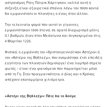
αστρονόμος Ράις Πάτρικ Χάρτιγκαν, «αλλά αυτή η
σύζευξη είναι εξαιρετικά σπάνια λόγω του πόσο κοντά
θα εμφανιστούν οι πλανήτες ο ένας στον άλλο».
Την τελευταία φορά που αυτοί οι γίγαντες
εμφανίστηκαν τόσο στενά, σε ορατό διαχωρισμό μόλις
0,1 βαθμών, ήταν στον Μεσαίωνα και συγκεκριμένα στις
4 Μαρτίου 1226.
Φυσικά, η εμφάνιση του «Χριστουγεννιάτικου Αστέρα» ή
του «Αστέρα της Βηθλεέμ», που ονομάστηκε έτσι επειδή η
εγγύτητα των πλανητών δημιουργεί ένα λαμπρό σημείο
φωτός – είναι ένα φαινόμενο που παρατηρείται μόνο
από τη Γη. Στην πραγματικότητα, ο Δίας και ο Κρόνος
απέχουν εκατομμύρια χιλιόμετρα.
«Αστέρι της Βηθλεέμ»: Πότε θα το δούμε
Αν και είναι ορατό σε όλο τον κόσμο, το καλύτερο μέρος