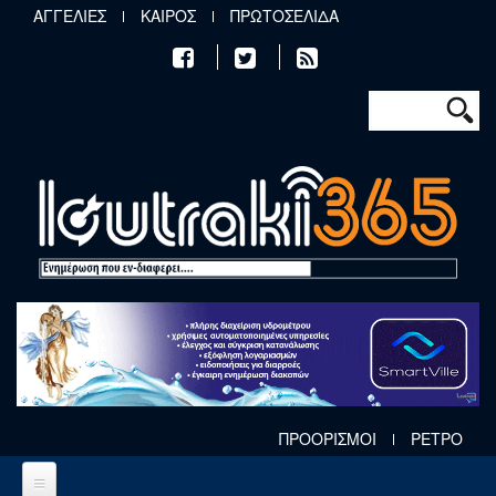
Παράκαμψη προς το κυρίως περιεχόμενο
ΑΓΓΕΛΙΕΣ
ΚΑΙΡΟΣ
ΠΡΩΤΟΣΕΛΙΔΑ
Φόρμα αν
Αναζήτηση
ΠΡΟΟΡΙΣΜΟΙ
ΡΕΤΡΟ