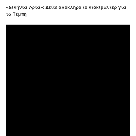
«5ενήντα 7φτά»: Δείτε ολόκληρο το ντοκιμαντέρ για
τα Τέμπη