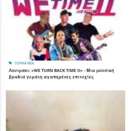
ΤΟΠΙΚΑ ΝΕΑ
Λουτράκι: «WE TURN BACK TIME II» - Μια μουσική
βραδιά γεμάτη αγαπημένες επιτυχίες