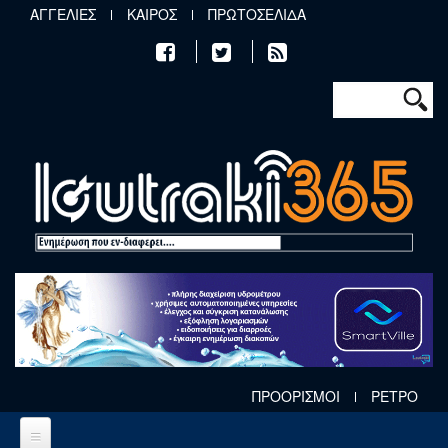
Παράκαμψη προς το κυρίως περιεχόμενο
ΑΓΓΕΛΙΕΣ
ΚΑΙΡΟΣ
ΠΡΩΤΟΣΕΛΙΔΑ
Φόρμα αν
Αναζήτηση
ΠΡΟΟΡΙΣΜΟΙ
ΡΕΤΡΟ