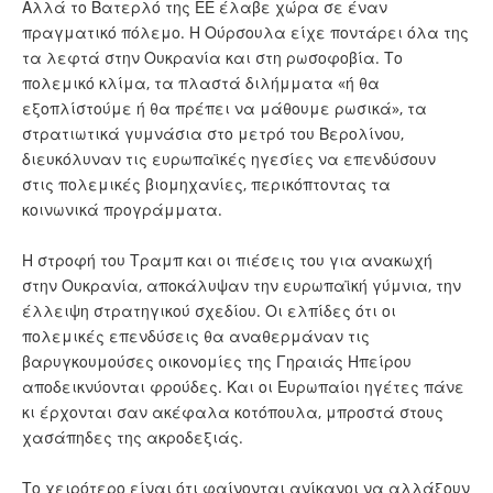
Αλλά το Βατερλό της ΕΕ έλαβε χώρα σε έναν
πραγματικό πόλεμο. Η Ούρσουλα είχε ποντάρει όλα της
τα λεφτά στην Ουκρανία και στη ρωσοφοβία. Το
πολεμικό κλίμα, τα πλαστά διλήμματα «ή θα
εξοπλίστούμε ή θα πρέπει να μάθουμε ρωσικά», τα
στρατιωτικά γυμνάσια στο μετρό του Βερολίνου,
διευκόλυναν τις ευρωπαϊκές ηγεσίες να επενδύσουν
στις πολεμικές βιομηχανίες, περικόπτοντας τα
κοινωνικά προγράμματα.
Η στροφή του Τραμπ και οι πιέσεις του για ανακωχή
στην Ουκρανία, αποκάλυψαν την ευρωπαϊκή γύμνια, την
έλλειψη στρατηγικού σχεδίου. Οι ελπίδες ότι οι
πολεμικές επενδύσεις θα αναθερμάναν τις
βαρυγκουμούσες οικονομίες της Γηραιάς Ηπείρου
αποδεικνύονται φρούδες. Και οι Ευρωπαίοι ηγέτες πάνε
κι έρχονται σαν ακέφαλα κοτόπουλα, μπροστά στους
χασάπηδες της ακροδεξιάς.
Το χειρότερο είναι ότι φαίνονται ανίκανοι να αλλάξουν