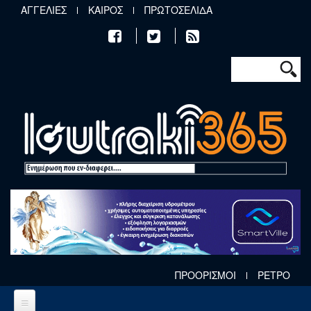
Παράκαμψη προς το κυρίως περιεχόμενο
ΑΓΓΕΛΙΕΣ
ΚΑΙΡΟΣ
ΠΡΩΤΟΣΕΛΙΔΑ
Φόρμα αν
Αναζήτηση
ΠΡΟΟΡΙΣΜΟΙ
ΡΕΤΡΟ