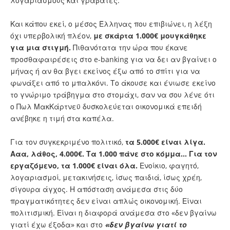
λογαριασμούς και γραβάτες.
Και κάπου εκεί, ο μέσος Έλληνας που επιβιώνει, η λέξη
όχι υπερβολική πλέον,
με σκάρτα 1.000€ μουγκάθηκε
για μια στιγμή.
Πιθανότατα την ώρα που έκανε
προσθαφαιρέσεις στο e-banking για να δει αν βγαίνει ο
μήνας ή αν θα βγει εκείνος έξω από το σπίτι για να
φωνάξει από το μπαλκόνι. Το άκουσε και ένιωσε εκείνο
το γνώριμο τράβηγμα στο στομάχι, σαν να σου λένε ότι
ο Πωλ ΜακΚάρτνεϋ δυσκολεύεται οικονομικά επειδή
ανέβηκε η τιμή στα καπέλα.
Για τον συγκεκριμένο πολιτικό,
τα 5.000€ είναι λίγα.
Ααα, λάθος, 4.000€. Τα 1.000 πάνε στο κόμμα… Για τον
εργαζόμενο, τα 1.000€ είναι όλα.
Ενοίκιο, φαγητό,
λογαριασμοί, μετακινήσεις, ίσως παιδιά, ίσως χρέη,
σίγουρα άγχος. Η απόσταση ανάμεσα στις δύο
πραγματικότητες δεν είναι απλώς οικονομική. Είναι
πολιτισμική. Είναι η διαφορά ανάμεσα στο «δεν βγαίνω
γιατί έχω έξοδα» και στο
«δεν βγαίνω γιατί το