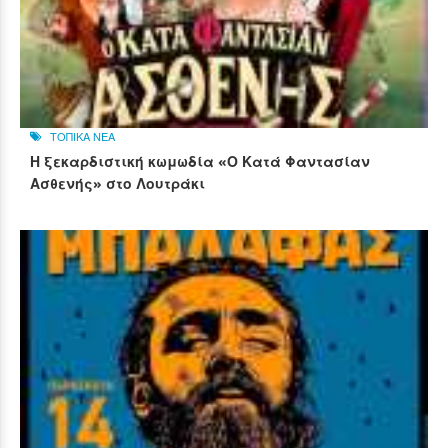
ΤΟΠΙΚΑ ΝΕΑ
Η ξεκαρδιστική κωμωδία «Ο Κατά Φαντασίαν
Ασθενής» στο Λουτράκι