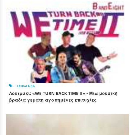
ΤΟΠΙΚΑ ΝΕΑ
Λουτράκι: «WE TURN BACK TIME II» - Μια μουσική
βραδιά γεμάτη αγαπημένες επιτυχίες