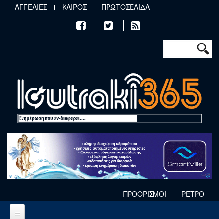
Παράκαμψη προς το κυρίως περιεχόμενο
ΑΓΓΕΛΙΕΣ
ΚΑΙΡΟΣ
ΠΡΩΤΟΣΕΛΙΔΑ
Φόρμα αν
Αναζήτηση
ΠΡΟΟΡΙΣΜΟΙ
ΡΕΤΡΟ