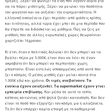
ημέρες. Ξέρει να ψωνίζει τα είδη που λήγουν αύριο για
να τα πάρει μισοτιμής. Ξέρει να μειώνει την ποσότητα
του φαγητού και να αυξάνει την ευρηματικότητα. Η
ελληνική οικογένεια έχει περάσει από φάσεις κρίσης
και λιτότητας, αλλά τώρα έχει μπει σε μια περίοδο που
θα έπρεπε να διδάσκεται ως μάθημα. Πώς να ζεις με
μισθούς που σε άλλες ευρωπαϊκές χώρες θεωρούνται
χαρτζιλίκι 16χρονου.
Κι έτσι, όταν ο πολιτικός δηλώνει ότι δεν μπορεί να τα
βγάλει πέρα με 5.000€, είναι σαν να λέει σε έναν
ακροβάτη ότι δεν μπορεί να περπατήσει χωρίς
μπαστούνι. Είναι εντελώς αποκομμένος από αυτό που
ζει ο κόσμος. Ο μέσος μισθός έχει μείνει κοντά στα
1.000€ εδώ και χρόνια.
Οι τιμές ανεβαίνουν. Τα
ενοίκια έχουν εκτοξευθεί. Τα supermarket έχουν γίνει
εμπειρία επιβίωσης.
Και μέσα σε αυτό το τοπίο,
κάποιος κοιτώντας από ψηλά ζητάει κατανόηση. Και δεν
είναι το ποσό που εξοργίζει τον κόσμο, μα η αλαζονεία.
Το ότι δεν υπάρχει καμία επαφή με το καθημερινό