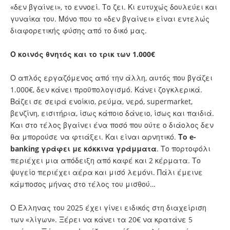
«δεν βγαίνει», το εννοεί. Το ζει. Κι ευτυχώς δουλεύει και
γυναίκα του. Μόνο που το «δεν βγαίνει» είναι εντελώς
διαφορετικής φύσης από το δικό μας.
Ο κοινός θνητός και το τρικ των 1.000€
Ο απλός εργαζόμενος από την άλλη, αυτός που βγάζει
1.000€, δεν κάνει προϋπολογισμό. Κάνει ζογκλερικά.
Βάζει σε σειρά ενοίκιο, ρεύμα, νερό, supermarket,
βενζίνη, εισιτήρια, ίσως κάποιο δάνειο, ίσως και παιδιά.
Και στο τέλος βγαίνει ένα ποσό που ούτε ο διάολος δεν
θα μπορούσε να φτιάξει. Και είναι αρνητικό.
Το e-
banking γράφει με κόκκινα γράμματα
. Το πορτοφόλι
περιέχει μια απόδειξη από καφέ και 2 κέρματα. Το
ψυγείο περιέχει αέρα και μισό λεμόνι. Πάλι έμεινε
κάμποσος μήνας στο τέλος του μισθού…
Ο Έλληνας του 2025 έχει γίνει ειδικός στη διαχείριση
των «λίγων». Ξέρει να κάνει τα 20€ να κρατάνε 5