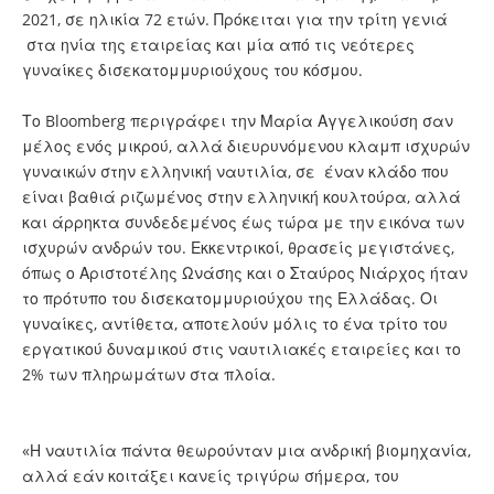
2021, σε ηλικία 72 ετών. Πρόκειται για την τρίτη γενιά
στα ηνία της εταιρείας και μία από τις νεότερες
γυναίκες δισεκατομμυριούχους του κόσμου.
Το Bloomberg περιγράφει την Μαρία Αγγελικούση σαν
μέλος ενός μικρού, αλλά διευρυνόμενου κλαμπ ισχυρών
γυναικών στην ελληνική ναυτιλία, σε έναν κλάδο που
είναι βαθιά ριζωμένος στην ελληνική κουλτούρα, αλλά
και άρρηκτα συνδεδεμένος έως τώρα με την εικόνα των
ισχυρών ανδρών του. Εκκεντρικοί, θρασείς μεγιστάνες,
όπως ο Αριστοτέλης Ωνάσης και ο Σταύρος Νιάρχος ήταν
το πρότυπο του δισεκατομμυριούχου της Ελλάδας. Οι
γυναίκες, αντίθετα, αποτελούν μόλις το ένα τρίτο του
εργατικού δυναμικού στις ναυτιλιακές εταιρείες και το
2% των πληρωμάτων στα πλοία.
«Η ναυτιλία πάντα θεωρούνταν μια ανδρική βιομηχανία,
αλλά εάν κοιτάξει κανείς τριγύρω σήμερα, του