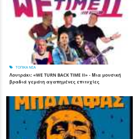
ΤΟΠΙΚΑ ΝΕΑ
Λουτράκι: «WE TURN BACK TIME II» - Μια μουσική
βραδιά γεμάτη αγαπημένες επιτυχίες