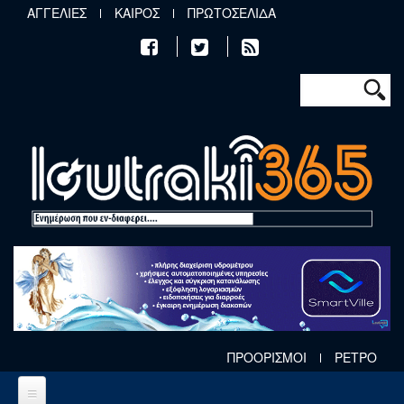
Παράκαμψη προς το κυρίως περιεχόμενο
ΑΓΓΕΛΙΕΣ
ΚΑΙΡΟΣ
ΠΡΩΤΟΣΕΛΙΔΑ
Φόρμα αν
Αναζήτηση
ΠΡΟΟΡΙΣΜΟΙ
ΡΕΤΡΟ