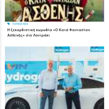
ΤΟΠΙΚΑ ΝΕΑ
Η ξεκαρδιστική κωμωδία «Ο Κατά Φαντασίαν
Ασθενής» στο Λουτράκι