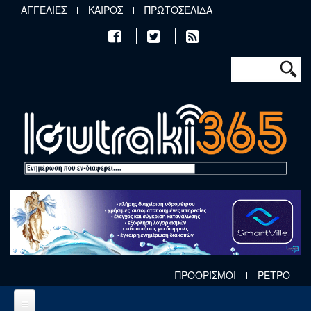
Παράκαμψη προς το κυρίως περιεχόμενο
ΑΓΓΕΛΙΕΣ
ΚΑΙΡΟΣ
ΠΡΩΤΟΣΕΛΙΔΑ
Φόρμα αν
Αναζήτηση
ΠΡΟΟΡΙΣΜΟΙ
ΡΕΤΡΟ