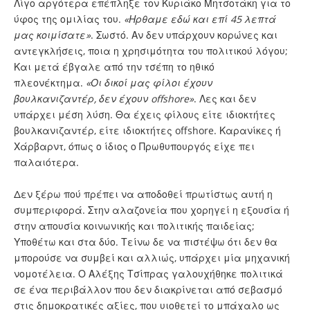
Λίγο αργότερα επέπληξε τον Κυριάκο Μητσοτάκη για το
ύφος της ομιλίας του.
«Ηρθαμε εδώ και επί 45 λεπτά
μας κοιμίσατε»
. Σωστό. Αν δεν υπάρχουν κορώνες και
αντεγκλήσεις, ποια η χρησιμότητα του πολιτικού λόγου;
Και μετά έβγαλε από την τσέπη το ηθικό
πλεονέκτημα.
«Οι δικοί μας φίλοι έχουν
βουλκανιζαντέρ, δεν έχουν offshore»
. Λες και δεν
υπάρχει μέση λύση. Θα έχεις φίλους είτε ιδιοκτήτες
βουλκανιζαντέρ, είτε ιδιοκτήτες offshore. Καρανίκες ή
Χάρβαρντ, όπως ο ίδιος ο Πρωθυπουργός είχε πει
παλαιότερα.
Δεν ξέρω πού πρέπει να αποδοθεί πρωτίστως αυτή η
συμπεριφορά. Στην αλαζονεία που χορηγεί η εξουσία ή
στην απουσία κοινωνικής και πολιτικής παιδείας;
Υποθέτω και στα δύο. Τείνω δε να πιστέψω ότι δεν θα
μπορούσε να συμβεί και αλλιώς, υπάρχει μία μηχανική
νομοτέλεια. Ο Αλέξης Τσίπρας γαλουχήθηκε πολιτικά
σε ένα περιβάλλον που δεν διακρίνεται από σεβασμό
στις δημοκρατικές αξίες, που υιοθετεί το μπάχαλο ως