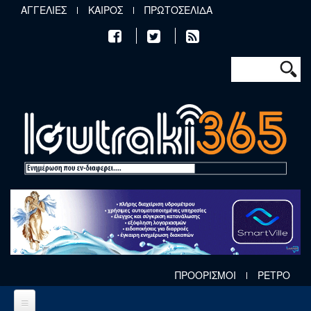
Παράκαμψη προς το κυρίως περιεχόμενο
ΑΓΓΕΛΙΕΣ
ΚΑΙΡΟΣ
ΠΡΩΤΟΣΕΛΙΔΑ
Φόρμα αν
Αναζήτηση
ΠΡΟΟΡΙΣΜΟΙ
ΡΕΤΡΟ