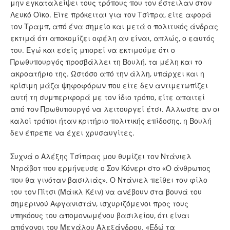
μην εγκαταλείψει τους τρόπους που τον έστειλαν στον
Λευκό Οίκο. Είτε πρόκειται για τον Τσίπρα, είτε αφορά
τον Τραμπ, από ένα σημείο και μετά ο πολιτικός άνδρας
εκτιμά ότι αποκομίζει οφέλη αν είναι, απλώς, ο εαυτός
του. Εγώ και εσείς μπορεί να εκτιμούμε ότι ο
Πρωθυπουργός προσβάλλει τη Βουλή, τα μέλη και το
ακροατήριο της. Ωστόσο από την άλλη, υπάρχει και η
κρίσιμη μάζα ψηφοφόρων που είτε δεν αντιμετωπίζει
αυτή τη συμπεριφορά με τον ίδιο τρόπο, είτε απαιτεί
από τον Πρωθυπουργό να λειτουργεί έτσι. Αλλωστε αν οι
καλοί τρόποι ήταν κριτήριο πολιτικής επίδοσης, η Βουλή
δεν έπρεπε να έχει χρυσαυγίτες.
Συχνά ο Αλέξης Τσίπρας μου θυμίζει τον Ντάνιελ
Ντράβοτ που ερμήνευσε ο Σον Κόνερι στο «Ο άνθρωπος
που θα γινόταν βασιλιάς». Ο Ντάνιελ πείθει τον φίλο
του τον Πίτσι (Μάικλ Κέιν) να ανέβουν στα βουνά του
σημερινού Αφγανιστάν, ισχυριζόμενοι προς τους
υπηκόους του απομονωμένου βασιλείου, ότι είναι
απόγονοι του Μεγάλου Αλεξάνδρου. «Εδώ τα