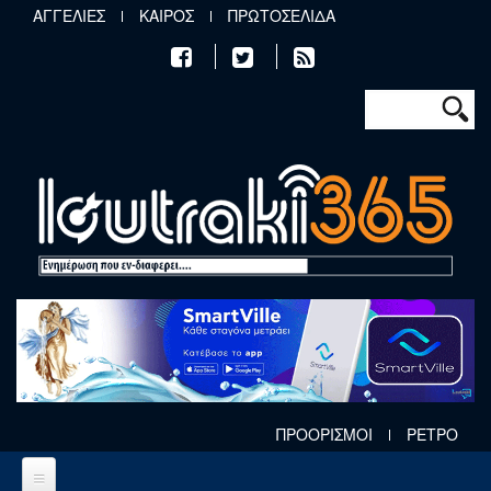
Παράκαμψη προς το κυρίως περιεχόμενο
ΑΓΓΕΛΙΕΣ
ΚΑΙΡΟΣ
ΠΡΩΤΟΣΕΛΙΔΑ
Φόρμα αν
Αναζήτηση
ΠΡΟΟΡΙΣΜΟΙ
ΡΕΤΡΟ