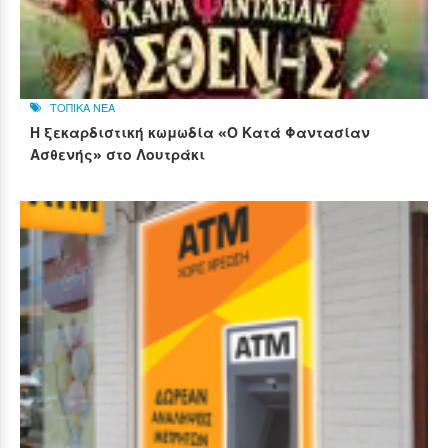
ΤΟΠΙΚΑ ΝΕΑ
Η ξεκαρδιστική κωμωδία «Ο Κατά Φαντασίαν
Ασθενής» στο Λουτράκι