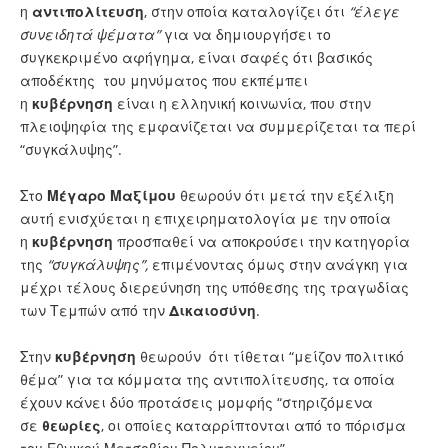
η
αντιπολίτευση
, στην οποία καταλογίζει ότι
“έλεγε
συνειδητά ψέματα”
για να δημιουργήσει το
συγκεκριμένο αφήγημα, είναι σαφές ότι βασικός
αποδέκτης του μηνύματος που εκπέμπει
η
κυβέρνηση
είναι η ελληνική κοινωνία, που στην
πλειοψηφία της εμφανίζεται να συμμερίζεται τα περί
“συγκάλυψης”.
Στο
Μέγαρο Μαξίμου
θεωρούν ότι μετά την εξέλιξη
αυτή ενισχύεται η επιχειρηματολογία με την οποία
η
κυβέρνηση
προσπαθεί να αποκρούσει την κατηγορία
της
“συγκάλυψης”,
επιμένοντας όμως στην ανάγκη για
μέχρι τέλους διερεύνηση της υπόθεσης της τραγωδίας
των Τεμπών από την
Δικαιοσύνη
.
Στην
κυβέρνηση
θεωρούν ότι τίθεται “μείζον πολιτικό
θέμα” για τα κόμματα της αντιπολίτευσης, τα οποία
έχουν κάνει δύο προτάσεις μομφής “στηριζόμενα
σε
θεωρίες
, οι οποίες καταρρίπτονται από το πόρισμα