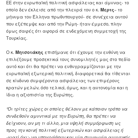
ΕΕ στην ευρωπαϊκή πολιτική ασφάλειας και άμυνας- το
οποίο δεν έκλεισε από την πλευρά του ο κ.
Μερτς
– το
μήνυμα του Έλληνα πρωθυπουργού- σε συνέχεια αυτού
που εξέπεμψε και από την Ρώμη- ήταν έμμεσο, πλην
όμως σαφές ότι αφορά σε ενδεχόμενη συμμετοχή της
Τουρκίας.
Ο κ.
Μητσοτάκης
επισήμανε ότι έχουμε την ευθύνη να
επιλέξουμε προσεκτικά τους συνομιλητές μας στο πεδίο
αυτό και ότι θα πρέπει να ευθυγραμμίζονται με την
ευρωπαϊκή εξωτερική πολιτική, διαφορετικά θα τίθενται
σε κίνδυνο συμφέροντα ασφάλειας των επιμέρους
κρατών μελών, όσο τελικά, όμως, και η αυτονομία και η
ίδια η αξιοπιστία της Ευρώπης.
“Οι τρίτες χώρες οι οποίες θέλουν με κάποιον τρόπο να
συνδεθούν αμυντικά με την Ευρώπη, θα πρέπει να
δείχνουν, αν μη τι άλλο, μια υψηλή συμμόρφωση ως
προς την κοινή πολιτική εξωτερικών και ασφάλειας ή
-γιατί όχι;- να υπογράψουν και μία συμφωνία αμυντικής