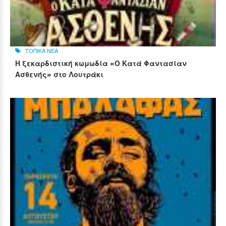
ΤΟΠΙΚΑ ΝΕΑ
Η ξεκαρδιστική κωμωδία «Ο Κατά Φαντασίαν
Ασθενής» στο Λουτράκι