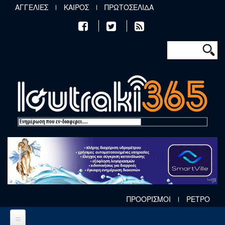
Παράκαμψη προς το κυρίως περιεχόμενο
ΑΓΓΕΛΙΕΣ
ΚΑΙΡΟΣ
ΠΡΩΤΟΣΕΛΙΔΑ
Φόρμα αν
Αναζήτηση
ΠΡΟΟΡΙΣΜΟΙ
ΡΕΤΡΟ