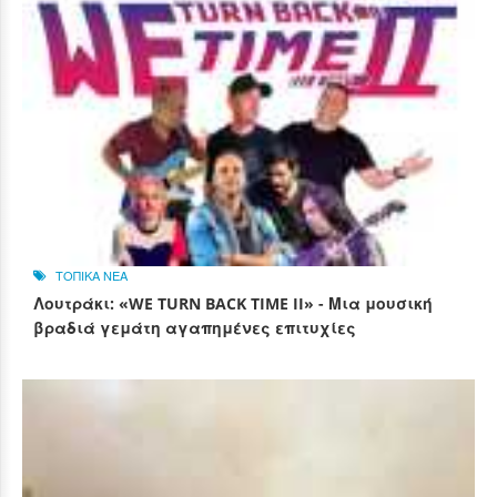
ΤΟΠΙΚΑ ΝΕΑ
Λουτράκι: «WE TURN BACK TIME II» - Μια μουσική
βραδιά γεμάτη αγαπημένες επιτυχίες